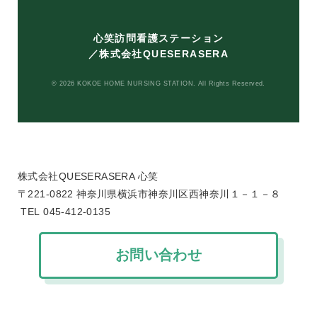
マイナンバーを用いたオンライン
資格確認を行う体制を整えている
心笑訪問看護ステーション
／株式会社QUESERASERA
医療ＤＸ推進の体制に関する事項
及び質の高い訪問看護を実施する
© 2026 KOKOE HOME NURSING STATION. All Rights Reserved.
ための十分な情報を取得し、及び
活用して訪問看護を行うことにつ
いて、当該訪問看護ステーション
の見やすい場所に掲示している。2
の体制に関する事項及び質の高い
株式会社QUESERASERA 心笑
訪問看護を実施するための十分な
〒221-0822 神奈川県横浜市神奈川区西神奈川１－１－８
情報を取得し、及び活用して訪問
TEL 045-412-0135
看護を行うことについて、訪問看
護ステーションの見やすい場所に
掲示している
お問い合わせ
3の掲示事項について、ウェブサイ
トに掲載している