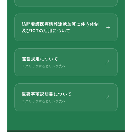
訪問看護医療情報連携加算に伴う体制
+
及びICTの活用について
運営規定について
↗
※クリックするとリンク先へ
重要事項説明書について
厚生労働省が示す訪問看護療養費
↗
※クリックするとリンク先へ
及び公費負担医療に関する費用の
請求に関する命令に規定する訪問
看護療養費のオンライン請求を行
っている